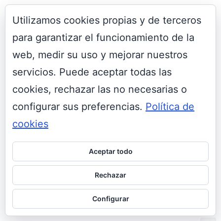
Familias numerosas en el Caribe
(12.823)
Utilizamos cookies propias y de terceros
para garantizar el funcionamiento de la
web, medir su uso y mejorar nuestros
servicios. Puede aceptar todas las
cookies, rechazar las no necesarias o
El crucero para familias numerosas: Costa
Smeralda
(12.783)
configurar sus preferencias.
Política de
cookies
Pases Anuales para familias numerosas en
Aceptar todo
Disneyland Paris
(12.415)
Rechazar
Configurar